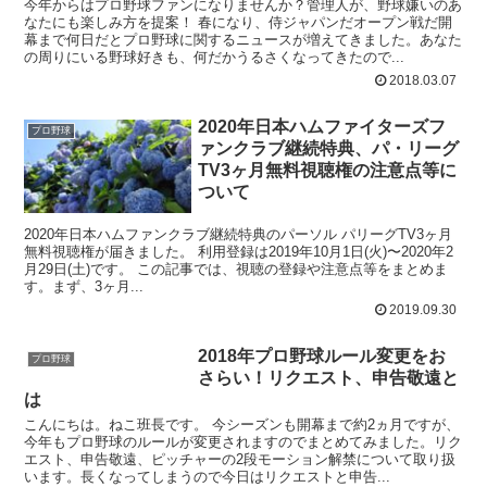
今年からはプロ野球ファンになりませんか？管理人が、野球嫌いのあ
なたにも楽しみ方を提案！ 春になり、侍ジャパンだオープン戦だ開
幕まで何日だとプロ野球に関するニュースが増えてきました。あなた
の周りにいる野球好きも、何だかうるさくなってきたので...
2018.03.07
2020年日本ハムファイターズフ
プロ野球
ァンクラブ継続特典、パ・リーグ
TV3ヶ月無料視聴権の注意点等に
ついて
2020年日本ハムファンクラブ継続特典のパーソル パリーグTV3ヶ月
無料視聴権が届きました。 利用登録は2019年10月1日(火)〜2020年2
月29日(土)です。 この記事では、視聴の登録や注意点等をまとめま
す。まず、3ヶ月...
2019.09.30
2018年プロ野球ルール変更をお
プロ野球
さらい！リクエスト、申告敬遠と
は
こんにちは。ねこ班長です。 今シーズンも開幕まで約2ヵ月ですが、
今年もプロ野球のルールが変更されますのでまとめてみました。リク
エスト、申告敬遠、ピッチャーの2段モーション解禁について取り扱
います。長くなってしまうので今日はリクエストと申告...