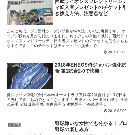
西武ライオンズフレンドリーシテ
プロ野球
ィ転入者プレゼントのチケット引
き換え方法、注意点など
こんにちは。プロ野球シーズン開幕が待ち遠しいねこ班長です。 オ
ープン戦も今月から始まりますし、もう少しの辛抱！以前、西武ライ
オンズフレンドリーシティ転入者プレゼントのチケットを使うのもも
うすぐです。このチケットはチケット「引換券」で...
2019.02.08
2018年ENEOS侍ジャパン強化試
プロ野球
合 第1試合2-0で快勝！
侍ジャパン強化試合(日本vsオーストラリア戦)第1試合目は2-0で日本
の勝利です。おめでとうございます！ 先発メンバー ９秋山選手 ４菊
池選手 ８柳田選手 指 筒香選手 ３浅村選手 ７外崎選手 ...
2018.03.03
野球嫌いな女性でも分かる！プロ
プロ野球
野球の楽しみ方