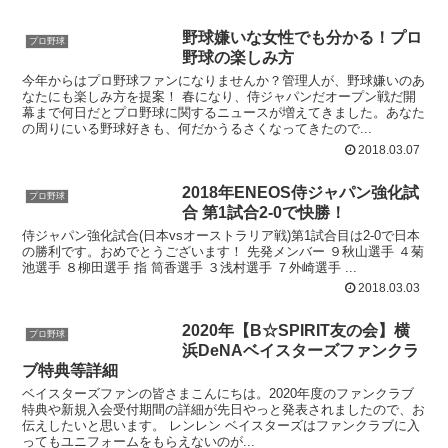
野球嫌いな女性でも分かる！プロ
プロ野球
野球の楽しみ方
今年からはプロ野球ファンになりませんか？管理人が、野球嫌いのあ
なたにも楽しみ方を提案！ 春になり、侍ジャパンだオープン戦だ開
幕まで何日だとプロ野球に関するニュースが増えてきました。あなた
の周りにいる野球好きも、何だかうるさくなってきたので...
2018.03.07
2018年ENEOS侍ジャパン強化試
プロ野球
合 第1試合2-0で快勝！
侍ジャパン強化試合(日本vsオーストラリア戦)第1試合目は2-0で日本
の勝利です。おめでとうございます！ 先発メンバー ９秋山選手 ４菊
池選手 ８柳田選手 指 筒香選手 ３浅村選手 ７外崎選手 ...
2018.03.03
2020年【B☆SPIRIT友の会】横
プロ野球
浜DeNAベイスターズファンクラ
ブ特典等詳細
ベイスターズファンの皆さまこんにちは。2020年度のファンクラブ
特典や新規入会受付期間の詳細が先日やっと発表されましたので、お
伝えしたいと思います。 レンレン ベイスターズはファンクラブに入
ってもユニフォームをもらえないのが...