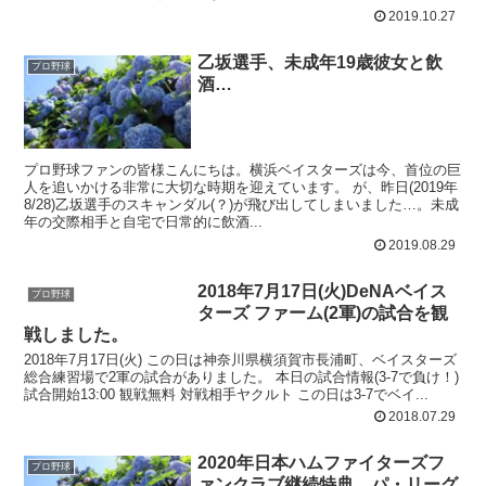
2019.10.27
乙坂選手、未成年19歳彼女と飲
プロ野球
酒…
プロ野球ファンの皆様こんにちは。横浜ベイスターズは今、首位の巨
人を追いかける非常に大切な時期を迎えています。 が、昨日(2019年
8/28)乙坂選手のスキャンダル(？)が飛び出してしまいました…。未成
年の交際相手と自宅で日常的に飲酒...
2019.08.29
2018年7月17日(火)DeNAベイス
プロ野球
ターズ ファーム(2軍)の試合を観
戦しました。
2018年7月17日(火) この日は神奈川県横須賀市長浦町、ベイスターズ
総合練習場で2軍の試合がありました。 本日の試合情報(3-7で負け！)
試合開始13:00 観戦無料 対戦相手ヤクルト この日は3-7でベイ...
2018.07.29
2020年日本ハムファイターズフ
プロ野球
ァンクラブ継続特典、パ・リーグ