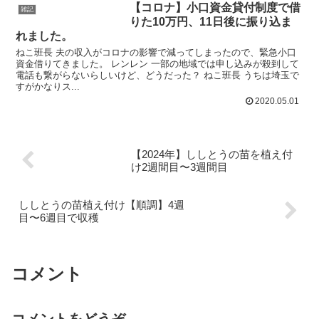
【コロナ】小口資金貸付制度で借
雑記
りた10万円、11日後に振り込ま
れました。
ねこ班長 夫の収入がコロナの影響で減ってしまったので、緊急小口
資金借りてきました。 レンレン 一部の地域では申し込みが殺到して
電話も繋がらないらしいけど、どうだった？ ねこ班長 うちは埼玉で
すがかなりス...
2020.05.01
【2024年】ししとうの苗を植え付
け2週間目〜3週間目
ししとうの苗植え付け【順調】4週
目〜6週目で収穫
コメント
コメントをどうぞ