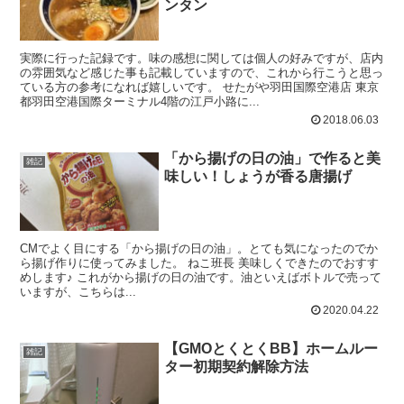
ンタン
実際に行った記録です。味の感想に関しては個人の好みですが、店内
の雰囲気など感じた事も記載していますので、これから行こうと思っ
ている方の参考になれば嬉しいです。 せたがや羽田国際空港店 東京
都羽田空港国際ターミナル4階の江戸小路に...
2018.06.03
「から揚げの日の油」で作ると美
雑記
味しい！しょうが香る唐揚げ
CMでよく目にする「から揚げの日の油」。とても気になったのでか
ら揚げ作りに使ってみました。 ねこ班長 美味しくできたのでおすす
めします♪ これがから揚げの日の油です。油といえばボトルで売って
いますが、こちらは...
2020.04.22
【GMOとくとくBB】ホームルー
雑記
ター初期契約解除方法