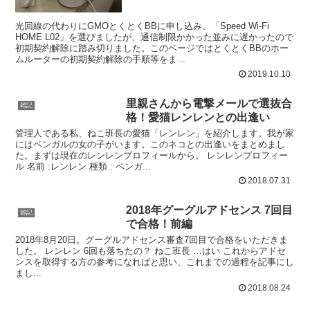
光回線の代わりにGMOとくとくBBに申し込み、「Speed Wi-Fi
HOME L02」を選びましたが、通信制限かかった並みに遅かったので
初期契約解除に踏み切りました。このページではとくとくBBのホー
ムルーターの初期契約解除の手順等をま...
2019.10.10
里親さんから電撃メールで選抜合
雑記
格！愛猫レンレンとの出逢い
管理人である私、ねこ班長の愛猫「レンレン」を紹介します。我が家
にはベンガルの女の子がいます。このネコとの出逢いをまとめまし
た。まずは現在のレンレンプロフィールから。 レンレンプロフィー
ル 名前 :レンレン 種類 : ベンガ...
2018.07.31
2018年グーグルアドセンス 7回目
雑記
で合格！前編
2018年8月20日。グーグルアドセンス審査7回目で合格をいただきま
した。 レンレン 6回も落ちたの？ ねこ班長 …はい これからアドセ
ンスを取得する方の参考になればと思い、これまでの過程を記事にし
まし...
2018.08.24