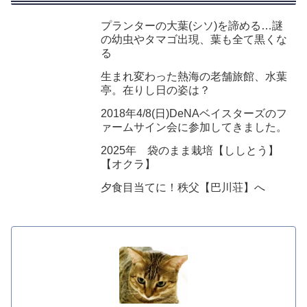
プランターの大葉(シソ)を諦める…謎
の幼虫やタマゴ出現、葉も全て黒くな
る
生まれ変わった熱海の老舗旅館、水葉
亭。在りし日の姿は？
2018年4/8(日)DeNAベイスターズのフ
ァームサイン会に参加してきました。
2025年 袋のまま栽培【ししとう】
【オクラ】
夕食目当てに！秩父【巴川荘】へ