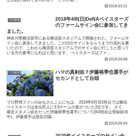
2018.03.21
2018年4/8(日)DeNAベイスターズ
プロ野球
のファームサイン会に参加してき
ました。
神奈川県横須賀市にある横須賀スタジアムで開催された、ファームサ
イン会に参加してきました。この日のサインをもらうまでの流れを書
いたので、これから横須賀スタジアムでのサイン会に行こうと思って
いる方の参考になればと思います。 ベイスターズはファ...
2018.04.08
ハマの真剣佑？伊藤裕季也選手が
プロ野球
セカンドとして台頭
プロ野球ファンのみなさんこんにちは。 2019年9月3日時点では横浜
ベイスターズは首位巨人に3.5ゲームの差がついた2位です。 さて、
最近スタメン続きだった伊藤裕季也選手について(9/4現在は登録抹消
中)。伊藤選手は現在23歳...
2019.09.04
2020年ベイスターズのサイン会