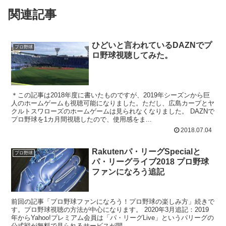
関連記事
ひどいと言われているDAZNでプ
プロ野球
ロ野球視聴してみた。
＊この記事は2018年度に書いたものですが、2019年シーズンから巨
人のホームゲームも視聴可能になりました。ただし、広島カープとヤ
クルトスワローズのホームゲームは見られなくなりました。 DAZNで
プロ野球を1カ月間視聴したので、使用感をま...
2018.07.04
Rakutenパ・リーグSpecialと
プロ野球
パ・リーグライブ2018 プロ野球
ファンになろう追記
前回の記事「プロ野球ファンになろう！プロ野球の楽しみ方」続きで
す。プロ野球視聴の方法が中心になります。 2020年3月追記：2019
年からYahoo!プレミアム会員は「パ・リーグLive」というパリーグの
公式戦が無料で見られるサービスが開...