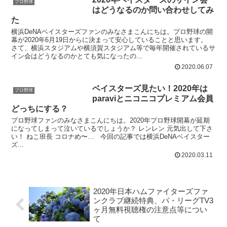
プロ野球
はどうなるのか問い合わせしてみ
た
横浜DeNAベイスターズファンのみなさまこんにちは。プロ野球の開
幕が2020年6月19日からに決まって安心していることと思います。
さて、横浜スタジアムや横須賀スタジアム等で毎年開催されているサ
イン会はどうなるのかとても気になったの...
2020.06.07
ベイスターズ見たい！2020年は
プロ野球
paraviとニコニコプレミアム会員
どっちにする？
プロ野球ファンのみなさまこんにちは。2020年プロ野球開幕が延期
になってしまって泣いているでしょうか？ レンレン 元気出して下さ
い！ ねこ班長 コロナめ〜… 今回の記事では横浜DeNAベイスター
ズ...
2020.03.11
2020年日本ハムファイターズファ
ンクラブ継続特典、パ・リーグTV3
ヶ月無料視聴権の注意点等につい
て