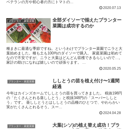
ベテランの方や初心者の方にトマトの...
2020.07.13
全部ダイソーで揃えたプランター
プランター・家庭菜園
菜園は成功するのか
種まきに最適な季節ですね。というわけでプランター菜園でニラと大
葉始めました。種も土も100均のダイソーで購入。 家庭菜園は初めて
なので不安ですが、ニラと大葉はどんどん収穫できるらしいので…。
家計の助けになれば嬉しいので頑張ります。 ...
2020.05.25
ししとうの苗を植え付け〜1週間
プランター・家庭菜園
経過
今年はカインズホームでししとうの苗を買ってきました。 税抜198円
の「たくさんとれる葵ししとう」と税抜348円の「スーパーししと
う」です。 葵ししとうとはししとうの品種のひとつで、やわらかい
実がたくさんとれるそう。スー...
2024.04.28
大葉(シソ)の植え替え成功！プラ
プランター・家庭菜園