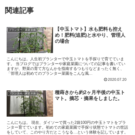
関連記事
【中玉トマト】水も肥料も控え
プランター・家庭菜園
め！肥料(追肥)と水やり、管理人
の場合
こんにちは。人生初プランターで中玉トマトを手探りで育てていま
す。 当ブログではプランターや家庭菜園についての記事を書いてい
ますが、野菜の育て方なんかを指南するつもりなどまったく無く、
「管理人は初めてのプランター菜園をこんな風...
2020.07.20
種蒔きから約2ヶ月半後の中玉ト
プランター・家庭菜園
マト。摘芯・摘果をしました。
こんにちは。 現在、ダイソーで買った2袋100円の中玉トマトをプラ
ンター育てています。初めての家庭菜園で手探り状態でトマトの世話
をしていて、このやり方だとこうなる…という体験を記しています。