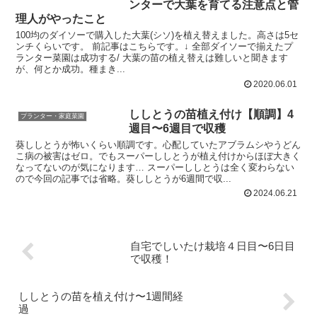
ンターで大葉を育てる注意点と管
理人がやったこと
100均のダイソーで購入した大葉(シソ)を植え替えました。高さは5セ
ンチくらいです。 前記事はこちらです。↓ 全部ダイソーで揃えたプ
ランター菜園は成功する/ 大葉の苗の植え替えは難しいと聞きます
が、何とか成功。種まき...
2020.06.01
ししとうの苗植え付け【順調】4
プランター・家庭菜園
週目〜6週目で収穫
葵ししとうが怖いくらい順調です。心配していたアブラムシやうどん
こ病の被害はゼロ。でもスーパーししとうが植え付けからほぼ大きく
なってないのが気になります… スーパーししとうは全く変わらない
ので今回の記事では省略。葵ししとうが6週間で収...
2024.06.21
自宅でしいたけ栽培４日目〜6日目
で収穫！
ししとうの苗を植え付け〜1週間経
過