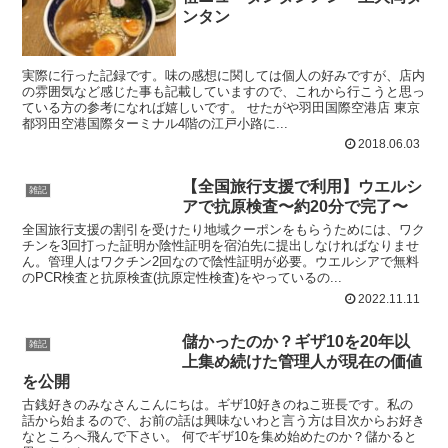
ンタン
実際に行った記録です。味の感想に関しては個人の好みですが、店内
の雰囲気など感じた事も記載していますので、これから行こうと思っ
ている方の参考になれば嬉しいです。 せたがや羽田国際空港店 東京
都羽田空港国際ターミナル4階の江戸小路に...
2018.06.03
【全国旅行支援で利用】ウエルシ
雑記
アで抗原検査〜約20分で完了〜
全国旅行支援の割引を受けたり地域クーポンをもらうためには、ワク
チンを3回打った証明か陰性証明を宿泊先に提出しなければなりませ
ん。管理人はワクチン2回なので陰性証明が必要。ウエルシアで無料
のPCR検査と抗原検査(抗原定性検査)をやっているの...
2022.11.11
儲かったのか？ギザ10を20年以
雑記
上集め続けた管理人が現在の価値
を公開
古銭好きのみなさんこんにちは。ギザ10好きのねこ班長です。私の
話から始まるので、お前の話は興味ないわと言う方は目次からお好き
なところへ飛んで下さい。 何でギザ10を集め始めたのか？儲かると