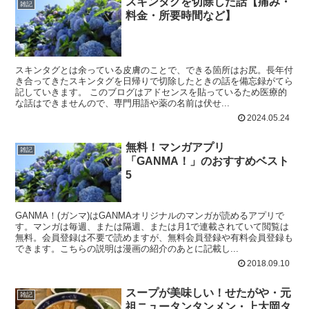
スキンタグを切除した話【痛み・
雑記
料金・所要時間など】
スキンタグとは余っている皮膚のことで、できる箇所はお尻。長年付
き合ってきたスキンタグを日帰りで切除したときの話を備忘録がてら
記していきます。 このブログはアドセンスを貼っているため医療的
な話はできませんので、専門用語や薬の名前は伏せ...
2024.05.24
無料！マンガアプリ
雑記
「GANMA！」のおすすめベスト
5
GANMA！(ガンマ)はGANMAオリジナルのマンガが読めるアプリで
す。マンガは毎週、または隔週、または月1で連載されていて閲覧は
無料。会員登録は不要で読めますが、無料会員登録や有料会員登録も
できます。こちらの説明は漫画の紹介のあとに記載し...
2018.09.10
スープが美味しい！せたがや・元
雑記
祖ニュータンタンメン・上大岡タ