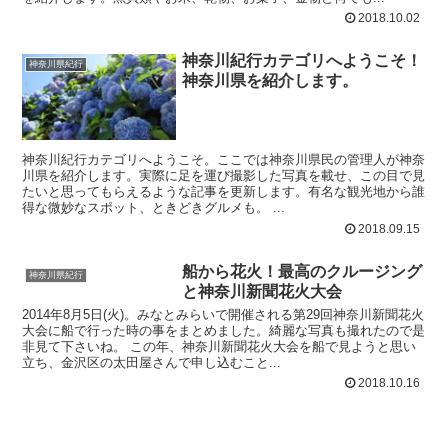
2018.10.02
神奈川紀行カテゴリへようこそ！
神奈川県紀行
神奈川県を紹介します。
神奈川紀行カテゴリへようこそ。ここでは神奈川県民の管理人が神奈
川県を紹介します。実際に足を運び撮影した写真を載せ、この目で見
たいと思ってもらえるような記事を更新します。有名な観光地から誰
得な微妙なスポット、ときどきグルメも。 ...
2018.09.15
船から花火！最高のクルージング
神奈川県紀行
と神奈川新聞花火大会
2014年8月5日(火)。みなとみらいで開催される第29回神奈川新聞花火
大会に船で行った時の事をまとめました。綺麗な写真も撮れたので是
非見て下さいね。 この年、神奈川新聞花火大会を船で見ようと思い
立ち、金沢区の太田屋さんで申し込むこと...
2018.10.16