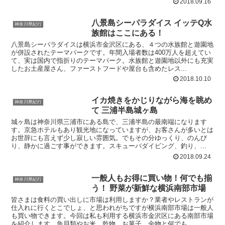
2018.09.16
八景島シーパラダイス イッテQ水
神奈川県紀行
族館はここにある！
八景島シーパラダイスは横浜市金沢区にある、４つの水族館と遊園地
が併設されたテーマパークです。年間入場者数は400万人を超えてい
て、実は国内で指折りのテーマパーク。水族館と遊園地以外にも充実
したお土産屋さん、ファーストフードや屋台も含めたレス...
2018.10.10
イカ焼きをかじりながら海を眺め
神奈川県紀行
て 三浦半島城ヶ島
城ヶ島は神奈川県三浦市にある島で、三浦半島の最南端になります
す。京急ホテルもあり観光地になっていますが、お客さんが多いとは
お世辞にも言えず少し寂しい雰囲気。でもその分ゆっくり、のんび
り、静かに過ごす事ができます。スキューバダイビング、釣り、...
2018.09.24
一般人もお得に買い物！何でも揃
神奈川県紀行
う！ 野菜が新鮮な横浜南部市場
皆さまは食料の買い出しに市場は利用しますか？業者やレストランが
仕入れに行くとこでしょ、と思われがちですが横浜南部市場は一般人
も買い物できます。今回は私も利用する横浜市金沢区にある南部市場
を紹介します。魚貝類やお米、乾物、お菓子、金物と何でも...