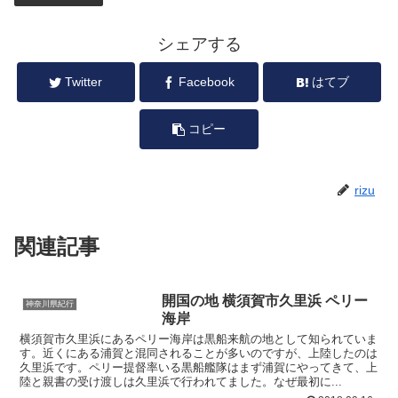
シェアする
Twitter
Facebook
はてブ
コピー
rizu
関連記事
開国の地 横須賀市久里浜 ペリー
神奈川県紀行
海岸
横須賀市久里浜にあるペリー海岸は黒船来航の地として知られていま
す。近くにある浦賀と混同されることが多いのですが、上陸したのは
久里浜です。ペリー提督率いる黒船艦隊はまず浦賀にやってきて、上
陸と親書の受け渡しは久里浜で行われてました。なぜ最初に...