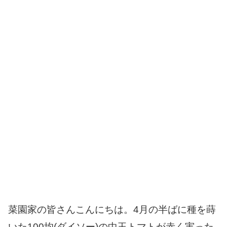
菜園家の皆さんこんにちは。4月の半ばに種を蒔
いた100均(ダイソー)の中玉トマトが赤く実った