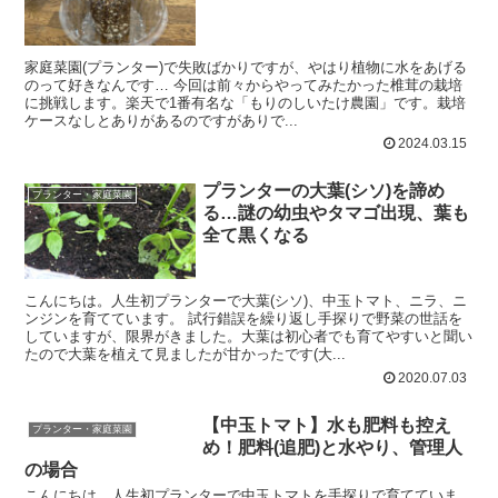
家庭菜園(プランター)で失敗ばかりですが、やはり植物に水をあげる
のって好きなんです… 今回は前々からやってみたかった椎茸の栽培
に挑戦します。楽天で1番有名な「もりのしいたけ農園」です。栽培
ケースなしとありがあるのですがありで...
2024.03.15
プランターの大葉(シソ)を諦め
プランター・家庭菜園
る…謎の幼虫やタマゴ出現、葉も
全て黒くなる
こんにちは。人生初プランターで大葉(シソ)、中玉トマト、ニラ、ニ
ンジンを育てています。 試行錯誤を繰り返し手探りで野菜の世話を
していますが、限界がきました。大葉は初心者でも育てやすいと聞い
たので大葉を植えて見ましたが甘かったです(大...
2020.07.03
【中玉トマト】水も肥料も控え
プランター・家庭菜園
め！肥料(追肥)と水やり、管理人
の場合
こんにちは。人生初プランターで中玉トマトを手探りで育てていま