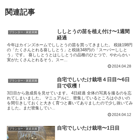
関連記事
ししとうの苗を植え付け〜1週間
プランター・家庭菜園
経過
今年はカインズホームでししとうの苗を買ってきました。 税抜198円
の「たくさんとれる葵ししとう」と税抜348円の「スーパーししと
う」です。 葵ししとうとはししとうの品種のひとつで、やわらかい
実がたくさんとれるそう。スー...
2024.04.28
自宅でしいたけ栽培４日目〜6日
プランター・家庭菜園
目で収穫！
3日目から急成長を見せています。 4日経過 全体の写真を撮るのを忘
れてしまいました。 マニュアルに、密集しているところは小さいの
を間引きしておくと大きく育つと書いてありましたので少し抜いてみ
ました。まだ密集してい...
2024.04.12
自宅でしいたけ栽培〜1日目
プランター・家庭菜園