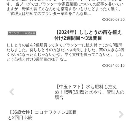
す。 当ブログではプランターや家庭菜園についての記事を書いてい
ますが、野菜の育て方なんかを指南するつもりなどまったく無く、
「管理人は初めてのプランター菜園をこんな風...
2020.07.20
【2024年】ししとうの苗を植え
プランター・家庭菜園
付け2週間目〜3週間目
ししとうの苗を2種類買ってきてプランターに植え付けてから3週間
たちました。葵ししとうの方はだいぶ成長しました。苗の大きさ4倍
くらいになったんじゃないかな。早く支柱を買ってこないと。 しし
とう苗植え付け3週間目の様子 な...
2024.05.15
【中玉トマト】水も肥料も控え
め！肥料(追肥)と水やり、管理人の
場合
【36歳女性】コロナワクチン1回目
と2回目比較