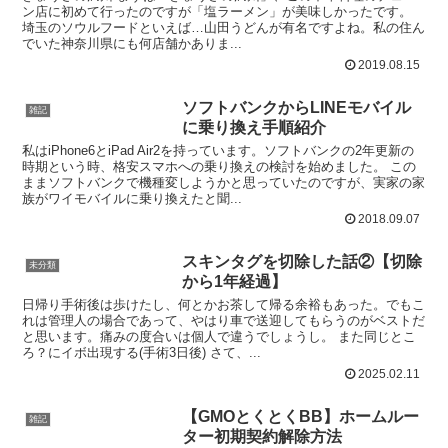
ン店に初めて行ったのですが「塩ラーメン」が美味しかったです。
埼玉のソウルフードといえば…山田うどんが有名ですよね。私の住ん
でいた神奈川県にも何店舗かありま...
2019.08.15
ソフトバンクからLINEモバイル
雑記
に乗り換え手順紹介
私はiPhone6とiPad Air2を持っています。ソフトバンクの2年更新の
時期という時、格安スマホへの乗り換えの検討を始めました。 この
ままソフトバンクで機種変しようかと思っていたのですが、実家の家
族がワイモバイルに乗り換えたと聞...
2018.09.07
スキンタグを切除した話②【切除
未分類
から1年経過】
日帰り手術後は歩けたし、何とかお茶して帰る余裕もあった。でもこ
れは管理人の場合であって、やはり車で送迎してもらうのがベストだ
と思います。痛みの度合いは個人で違うでしょうし。 また同じとこ
ろ？にイボ出現する(手術3日後) さて、...
2025.02.11
【GMOとくとくBB】ホームルー
雑記
ター初期契約解除方法