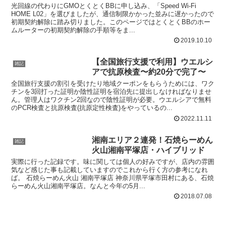
光回線の代わりにGMOとくとくBBに申し込み、「Speed Wi-Fi
HOME L02」を選びましたが、通信制限かかった並みに遅かったので
初期契約解除に踏み切りました。このページではとくとくBBのホー
ムルーターの初期契約解除の手順等をま...
2019.10.10
【全国旅行支援で利用】ウエルシ
雑記
アで抗原検査〜約20分で完了〜
全国旅行支援の割引を受けたり地域クーポンをもらうためには、ワク
チンを3回打った証明か陰性証明を宿泊先に提出しなければなりませ
ん。管理人はワクチン2回なので陰性証明が必要。ウエルシアで無料
のPCR検査と抗原検査(抗原定性検査)をやっているの...
2022.11.11
湘南エリア２連発！石焼らーめん
雑記
火山湘南平塚店・ハイブリッド
実際に行った記録です。味に関しては個人の好みですが、店内の雰囲
気など感じた事も記載していますのでこれから行く方の参考になれ
ば。 石焼らーめん火山 湘南平塚店 神奈川県平塚市田村にある、石焼
らーめん火山湘南平塚店。なんと今年の5月...
2018.07.08